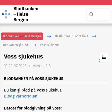
Blodbanken
– Helse
Bergen
Blodbanken – Helse Bergen
Bestill time / Endre time
Her kan du gi blod
Voss sjukehus
Voss sjukehus
22.07.2025
•
Versjon 2.3
BLODBANKEN PÅ VOSS SJUKEHUS
Du kan gi blod på Voss sjukehus.
Blodbussen
Blodgivarportalen
Haukeland
Datoer for blodgivning på Voss:
universitetssjukehus