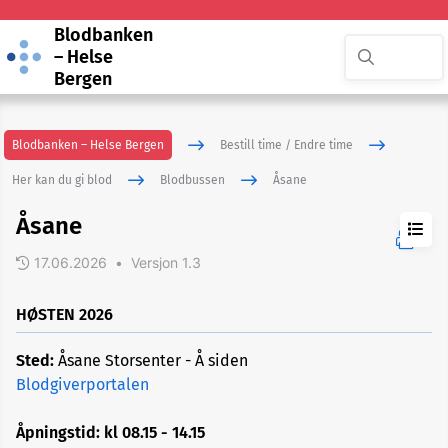
Blodbanken
– Helse
Bergen
Blodbanken – Helse Bergen
Bestill time / Endre time
Her kan du gi blod
Blodbussen
Åsane
Åsane
17.06.2026
•
Versjon 1.3
Om
blodbussen
HØSTEN 2026
Askøy
Sted:
Åsane Storsenter - Å siden
Blodgiverportalen
Equinor
Sandsli
Åpningstid: kl 08.15 - 14.15