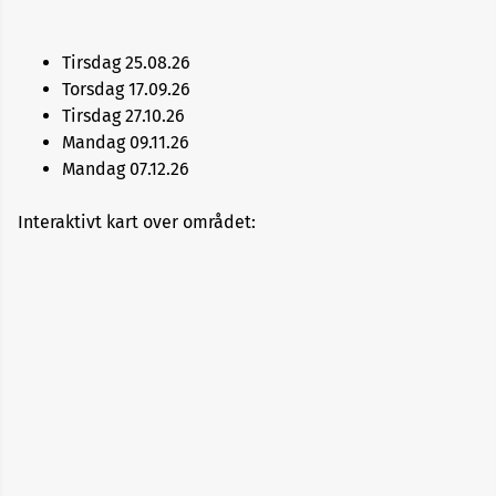
Festplassen
Tirsdag 25.08.26
Knarvik
Torsdag 17.09.26
Tirsdag 27.10.26
Mandag 09.11.26
Lagunen
Mandag 07.12.26
Media
Interaktivt kart over området:
City
Bergen
Oasen
Os
Osterøy