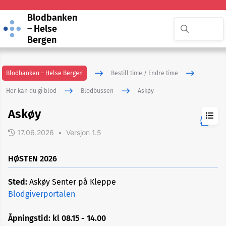
Blodbanken
– Helse
Bergen
Blodbanken – Helse Bergen
Bestill time / Endre time
Her kan du gi blod
Blodbussen
Askøy
Askøy
17.06.2026
•
Versjon 1.5
Om
blodbussen
HØSTEN 2026
Askøy
Sted:
Askøy Senter på Kleppe
Blodgiverportalen
Equinor
Sandsli
Åpningstid: kl 08.15 - 14.00